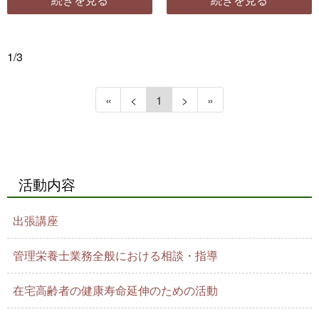
う！！ 試食（中華スープ＋スープ用
前・連絡先をお知らせください 初回
糸寒天）を参加者の方していただき
参加者にはオリジナルファイルをプ
ました。‘’美味しい‘’の […]
レゼント！ 予 […]
1/3
«
<
1
>
»
活動内容
出張講座
管理栄養士業務全般における相談・指導
在宅高齢者の健康寿命延伸のための活動