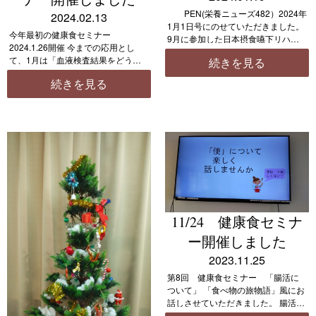
PEN(栄養ニューズ482）2024年
2024.02.13
1月1日号にのせていただきました。
今年最初の健康食セミナー
9月に参加した日本摂食嚥下リハビ
2024.1.26開催 今までの応用とし
リテーション学会での発表です
て、1月は「血液検査結果をどう見
続きを見る
朝日大学 谷口先生、長野県立大
る？」についてお話しさせていただ
学 清水先生のご指導の下で企業と
続きを見る
きました お酒の好きな男性・LDLコ
医療、介護が協力 […]
レステロールを気にする女性の方々
がほとんどの参加者ですメ […]
11/24 健康食セミナ
ー開催しました
2023.11.25
第8回 健康食セミナー 「腸活に
ついて」 「食べ物の旅物語」風にお
話しさせていただきました。 腸活メ
ニューは根菜サラダにヨーグルトで