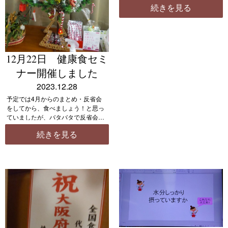
続きを見る
作ったドレッシングをかけたものと
なんちゃって腸活お好み焼き（キャ
ベツ、キムチ、チーズで簡 […]
12月22日 健康食セミ
ナー開催しました
2023.12.28
予定では4月からのまとめ・反省会
をしてから、食べましょう！と思っ
ていましたが、バタバタで反省会も
なくみんなでワイワイでした。 サプ
続きを見る
ライズゲスト（阪南市水野市長様）
のご訪問をいただきびっくり・ドキ
ドキでした。 飾り付け・ラ […]