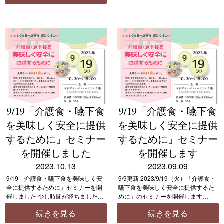
多くのことはできませんが、その御
恩をお返しさせていただける […]
9/19「介護食・嚥下食
9/19「介護食・嚥下食
を美味しく安全に提供
を美味しく安全に提供
するために」セミナー
するために」セミナー
を開催しました
を開催します
2023.10.13
2023.09.09
9/19「介護食・嚥下食を美味しく安
9/9更新 2023/9/19（火）「介護食・
全に提供するために」セミナーを開
嚥下食を美味しく安全に提供するた
催しました 少し時間が経ちましたが
めに」のセミナーを開催します
9月１９日ハグミュージアムでのセ
・テキスト 事前にダウンロード
続きを見る
続きを見る
ミナーの写真を見てください。 とて
もしくは印刷してお持ちください 配
もきれいで設備が整っているところ
布テキスト https://shokurak […]