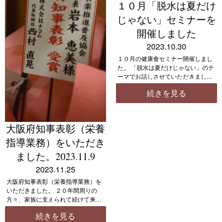
１０月「脱水は夏だけ
じゃない」セミナーを
開催しました
2023.10.30
１０月の健康食セミナー開催しまし
た。 「脱水は夏だけじゃない」のテ
ーマでお話しさせていただきまし
た。 睡眠の質を上げる飲み物の試飲
続きを見る
もあり、今日帰られたら、晩御飯前
に気持ちよくすやすやにならなけれ
ばいいなと思いました。 そ […]
大阪府知事表彰（栄養
指導業務）をいただき
ました。2023.11.9
2023.11.25
大阪府知事表彰（栄養指導業務）を
いただきました。 ２０年間周りの
方々、家族に支えられて続けて来ら
れたこと本当に感謝いたします。あ
続きを見る
りがとうございました。 これからは