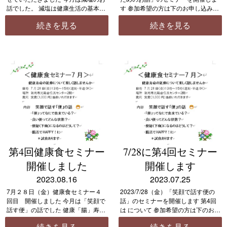
話でした。 減塩は健康生活の基本で
す 参加希望の方は下のお申し込み先
す。少しの心がけで、楽しく、美味
より、参加希望日・お名前・連絡先
続きを見る
続きを見る
しく健康生活を送れるようになりま
をお知らせください 初回参加者には
す。 暑い夏、塩分の補充も大事です
オリジナルファイルをプレゼント！
が、摂りすぎたかなと感 […]
予約なしの当日 […]
第4回健康食セミナー
7/28に第4回セミナー
開催しました
開催します
2023.08.16
2023.07.25
7月２８日（金）健康食セミナー４
2023/7/28（金）「笑顔で話す便の
回目 開催しました 今月は「笑顔で
話」のセミナーを開催します 第4回
話す便」の話でした 健康「腸」寿で
は について 参加希望の方は下のお申
幸せホルモンチャージしましょ
し込み先より、参加希望日・お名
続きを見る
続きを見る